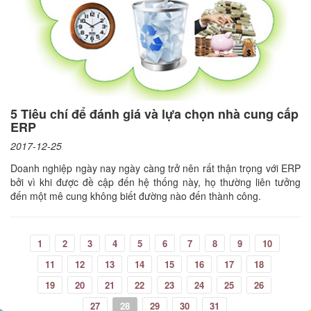
5 Tiêu chí để đánh giá và lựa chọn nhà cung cấp
ERP
2017-12-25
Doanh nghiệp ngày nay ngày càng trở nên rất thận trọng với ERP
bởi vì khi được đề cập đến hệ thống này, họ thường liên tưởng
đến một mê cung không biết đường nào đến thành công.
1
2
3
4
5
6
7
8
9
10
11
12
13
14
15
16
17
18
19
20
21
22
23
24
25
26
27
28
29
30
31