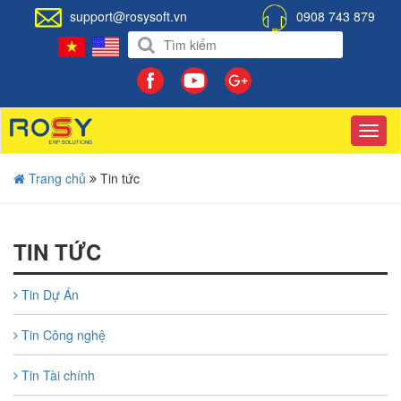
support@rosysoft.vn
0908 743 879
Toggl
navig
Trang chủ
Tin tức
TIN TỨC
Tin Dự Án
Tin Công nghệ
Tin Tài chính