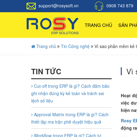
support@rosysoft.vn
0908 743 879
TRANG CHỦ
SẢN P
Trang chủ
Tin Công nghệ
Vì sao phần mềm kế t
Vì 
TIN TỨC
Cut-off trong ERP là gì? Cách đảm bảo
ghi nhận đúng kỳ kế toán và tránh sai
Hoạt độ
lệch số liệu
việc du
hiện na
Approval Matrix trong ERP là gì? Cách
Rosy E
thiết lập ma trận phê duyệt hiệu quả
động ra
Workflow trong ERP là gì? Cách tự