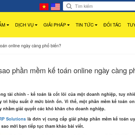
HẨM
DỊCH VỤ
GIẢI PHÁP
TIN TỨC
ĐỐI TÁC
TU
oán online ngày càng phổ biến?
sao phần mềm kế toán online ngày càng p
ng tài chính - kế toán là cốt lõi của một doanh nghiệp, tuy nh
y trì hiệu suất ở mức bình ổn. Vì thế, một phần mềm kế toán on
y nhằm giải quyết các khó khăn cho doanh nghiệp.
RP Solutions
là đơn vị cung cấp giải pháp phần mềm kế toán uy 
 sao mời bạn tiếp tục tham khảo bài viết.