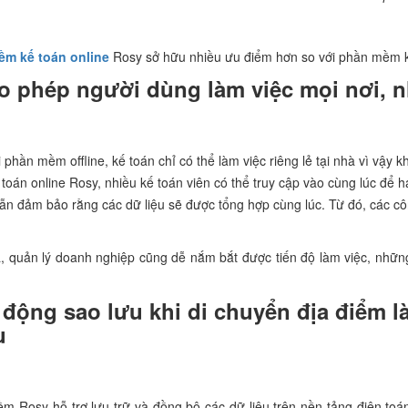
m kế toán online
Rosy sở hữu nhiều ưu điểm hơn so với phần mềm kế
o phép người dùng làm việc mọi nơi, n
 phần mềm offline, kế toán chỉ có thể làm việc riêng lẻ tại nhà vì vậy k
oán online Rosy, nhiều kế toán viên có thể truy cập vào cùng lúc để h
n đảm bảo rằng các dữ liệu sẽ được tổng hợp cùng lúc. Từ đó, các công
, quản lý doanh nghiệp cũng dễ nắm bắt được tiến độ làm việc, những 
 động sao lưu khi di chuyển địa điểm 
u
 Rosy hỗ trợ lưu trữ và đồng bộ các dữ liệu trên nền tảng điện toán