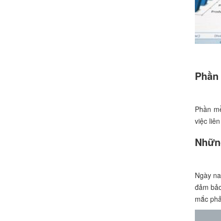
Phần 
Phần mề
việc liê
Nhữn
Ngày na
đảm bảo
mắc phả