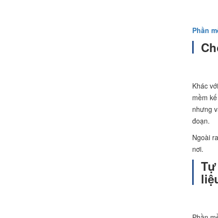
Phần mề
Ch
Khác với
mềm kế t
nhưng vẫ
đoạn.
Ngoài ra
nơi.
Tự
liệ
Phần mềm