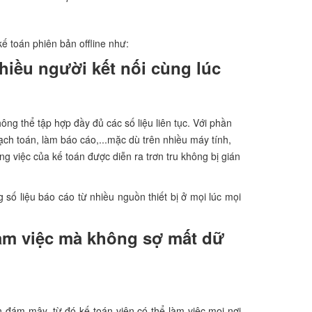
 toán phiên bản offline như:
hiều người kết nối cùng lúc
hông thể tập hợp đầy đủ các số liệu liên tục. Với phần
ạch toán, làm báo cáo,...mặc dù trên nhiều máy tính,
 việc của kế toán được diễn ra trơn tru không bị gián
số liệu báo cáo từ nhiều nguồn thiết bị ở mọi lúc mọi
làm việc mà không sợ mất dữ
 đám mây, từ đó kế toán viên có thể làm việc mọi nơi