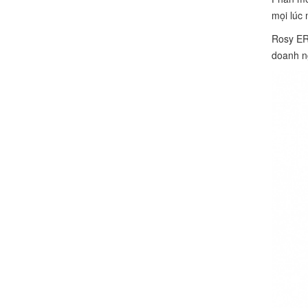
mọi lúc
Rosy ERP
doanh ng