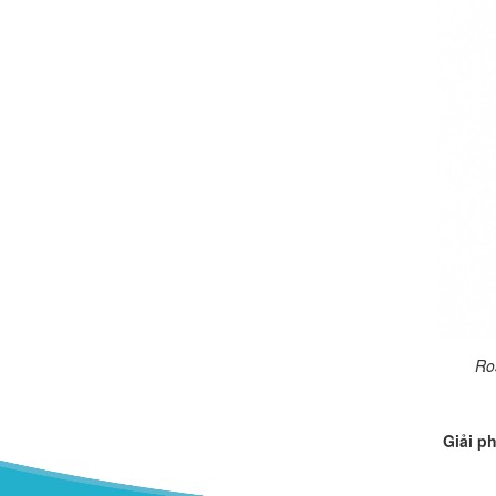
Ro
Giải p