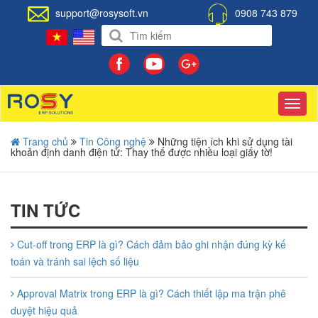
support@rosysoft.vn
0908 743 879
Toggl
navig
Trang chủ
Tin Công nghệ
Những tiện ích khi sử dụng tài
khoản định danh điện tử: Thay thế được nhiều loại giấy tờ!
TIN TỨC
Cut-off trong ERP là gì? Cách đảm bảo ghi nhận đúng kỳ kế
toán và tránh sai lệch số liệu
Approval Matrix trong ERP là gì? Cách thiết lập ma trận phê
duyệt hiệu quả