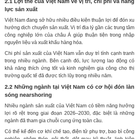
2.1 Lợi thế của Việt Nam về vị trí, chi phí và năng
lực sản xuất
Việt Nam đang sở hữu nhiều điều kiện thuận lợi để đón xu
hướng dịch chuyển sản xuất. Vị trí địa lý gần các trung tâm
công nghiệp lớn của châu Á giúp thuận tiện trong nhập
nguyên liệu và xuất khẩu hàng hóa.
Chi phí sản xuất của Việt Nam vẫn duy trì tính cạnh tranh
trong nhiều ngành. Bên cạnh đó, lực lượng lao động có
khả năng thích ứng tốt và kinh nghiệm gia công cho thị
trường quốc tế đã được tích lũy trong nhiều năm.
2.2 Những ngành tại Việt Nam có cơ hội đón làn
sóng nearshoring
Nhiều ngành sản xuất của Việt Nam có tiềm năng hưởng
lợi rõ rệt trong giai đoạn 2026–2030, đặc biệt là những
ngành đã tham gia chuỗi cung ứng toàn cầu.
Có thể kể đến cơ khí chế tạo, điện tử phụ trợ, bao bì công
nghiệp, nhôm thép, nội thất, dệt may kỹ thuật, linh kiện