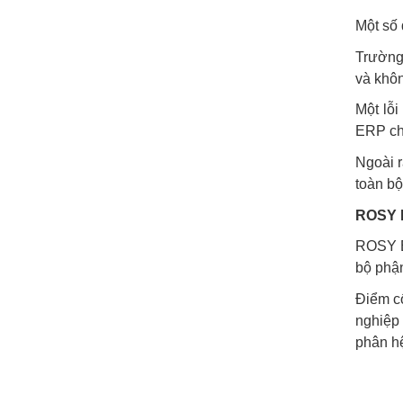
Một số 
Trường 
và khôn
Một lỗi
ERP chỉ
Ngoài r
toàn bộ
ROSY E
ROSY ER
bộ phận
Điểm cố
nghiệp 
phân hệ