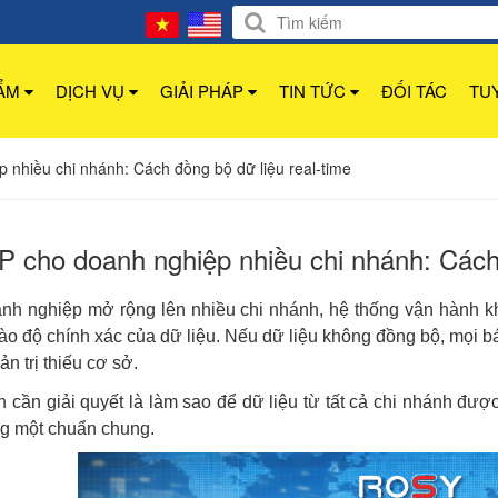
HẨM
DỊCH VỤ
GIẢI PHÁP
TIN TỨC
ĐỐI TÁC
TU
nhiều chi nhánh: Cách đồng bộ dữ liệu real-time
 cho doanh nghiệp nhiều chi nhánh: Cách 
nh nghiệp mở rộng lên nhiều chi nhánh, hệ thống vận hành k
ào độ chính xác của dữ liệu. Nếu dữ liệu không đồng bộ, mọi bá
ản trị thiếu cơ sở.
n cần giải quyết là làm sao để dữ liệu từ tất cả chi nhánh được 
ng một chuẩn chung.