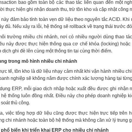
nsaction bao gồm toàn bộ các thao tác liên quan đến một ngh
ời thực hiện ghi nhận doanh thu, trừ tồn kho và cập nhật công 
này đảm bảo tính toàn vẹn dữ liệu theo nguyên tắc ACID. Khi m
y đủ. Nếu xảy ra lỗi, hệ thống sẽ rollback về trạng thái trước đó,
ôi trường nhiều chi nhánh, nơi có nhiều người dùng thao tác
iều này được thực hiện thông qua cơ chế khóa (locking) hoặc
o dịch ghi đè lên cùng một thông tin tại cùng thời điểm.
ng trong mô hình nhiều chi nhánh
hực tế, tồn kho là dữ liệu nhạy cảm nhất khi vận hành nhiều c
oanh nghiệp sẽ không nắm được chính xác lượng hàng tại từng
dụng ERP, mỗi giao dịch nhập hoặc xuất đều được ghi nhận ng
 hệ thống luôn đồng nhất. Điều này cho phép doanh nghiệp kiể
 soát thủ công.
a, việc tổng hợp dữ liệu cũng được thực hiện trực tiếp trên 
ng chi nhánh hoặc toàn bộ hệ thống mà không cần xử lý trung g
i phổ biến khi triển khai ERP cho nhiều chi nhánh