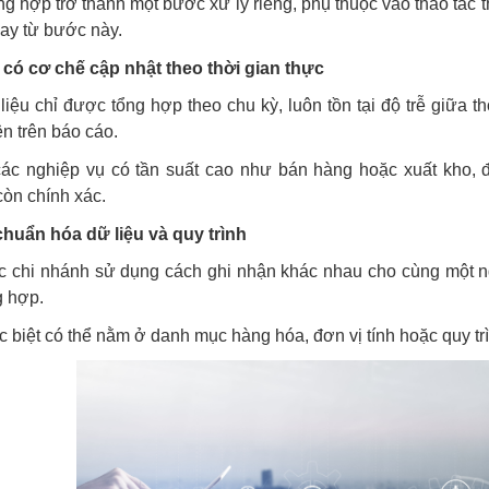
ng hợp trở thành một bước xử lý riêng, phụ thuộc vào thao tác 
ay từ bước này.
có cơ chế cập nhật theo thời gian thực
liệu chỉ được tổng hợp theo chu kỳ, luôn tồn tại độ trễ giữa t
ện trên báo cáo.
ác nghiệp vụ có tần suất cao như bán hàng hoặc xuất kho, độ
òn chính xác.
chuẩn hóa dữ liệu và quy trình
 chi nhánh sử dụng cách ghi nhận khác nhau cho cùng một ng
g hợp.
 biệt có thể nằm ở danh mục hàng hóa, đơn vị tính hoặc quy trì