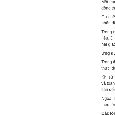
Một tra
đồng th
Cơ chế 
nhận đầ
Trong m
liệu. Đ
hai gia
Ứng dụ
Trong t
thực, d
Khi sử 
và toàn
cần đối
Ngoài r
theo từ
Các lỗ