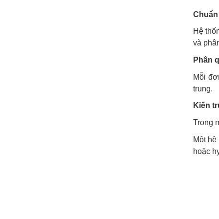
Chuẩn 
Hệ thốn
và phân
Phân q
Mỗi đơ
trung.
Kiến t
Trong m
Một hệ 
hoặc hy