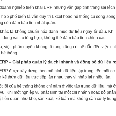
doanh nghiệp triển khai ERP nhưng vẫn gặp tình trạng sai lệch 
hợp phổ biến là vẫn duy trì Excel hoặc hệ thống cũ song song 
g còn đảm bảo tính nhất quán.
 khác là không chuẩn hóa danh mục dữ liệu ngay từ đầu. Khi
 đóng vai trò tổng hợp, không thể đảm bảo tính chính xác.
a, việc phân quyền không rõ ràng cũng có thể dẫn đến việc c
 hệ thống.
RP – Giải pháp quản lý đa chi nhánh và đồng bộ dữ liệu re
P được xây dựng theo mô hình dữ liệu tập trung trên một cơ 
 kế thừa dữ liệu trực tiếp lẫn nhau thay vì nhập lại nhiều lần.
t lõi của hệ thống không chỉ nằm ở việc tập trung dữ liệu, mà 
vụ. Khi một nghiệp vụ phát sinh tại một chi nhánh hoặc bộ phậ
 liên quan như kho, sản xuất, kế toán mà không cần xử lý trung