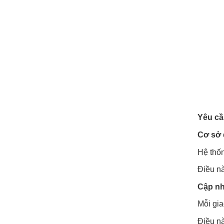
Yêu cầ
Cơ sở 
Hệ thốn
Điều nà
Cập nh
Mỗi gia
Điều nà