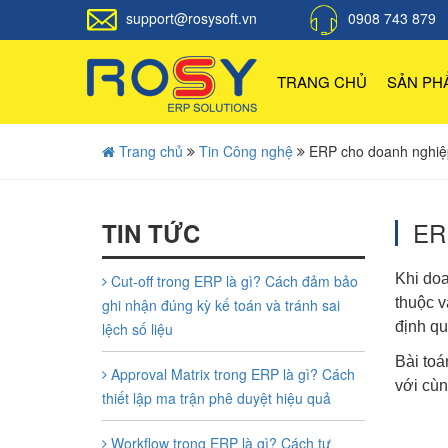
support@rosysoft.vn
0908 743 879
TRANG CHỦ
SẢN P
Trang chủ
Tin Công nghệ
ERP cho doanh nghiệp 
ERP
TIN TỨC
Khi doa
Cut-off trong ERP là gì? Cách đảm bảo
thuộc v
ghi nhận đúng kỳ kế toán và tránh sai
định qu
lệch số liệu
Bài toá
Approval Matrix trong ERP là gì? Cách
với cù
thiết lập ma trận phê duyệt hiệu quả
Workflow trong ERP là gì? Cách tự