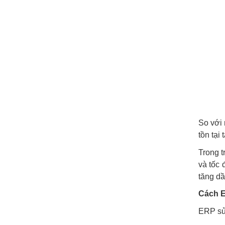
So với 
tồn tại
Trong t
và tốc 
tăng dầ
Cách E
ERP sử 