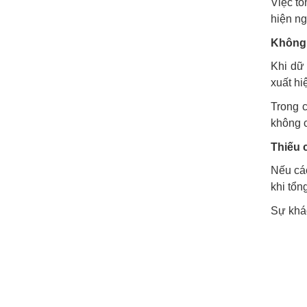
Việc tổ
hiện ng
Không 
Khi dữ 
xuất hi
Trong c
không c
Thiếu 
Nếu các
khi tổn
Sự khác