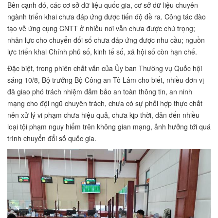
Bên cạnh đó, các cơ sở dữ liệu quốc gia, cơ sở dữ liệu chuyên
ngành triển khai chưa đáp ứng được tiến độ đề ra. Công tác đào
tạo về ứng cụng CNTT ở nhiều nơi vẫn chưa được chú trọng;
nhân lực cho chuyển đổi số chưa đáp ứng được nhu cầu; nguồn
lực triển khai Chính phủ số, kinh tế số, xã hội số còn hạn chế.
Đặc biệt, trong phiên chất vấn của Ủy ban Thường vụ Quốc hội
sáng 10/8, Bộ trưởng Bộ Công an Tô Lâm cho biết, nhiều đơn vị
đã giao phó trách nhiệm đảm bảo an toàn thông tin, an ninh
mạng cho đội ngũ chuyên trách, chưa có sự phối hợp thực chất
nên xử lý vi phạm chưa hiệu quả, chưa kịp thời, dẫn đến nhiều
loại tội phạm nguy hiểm trên không gian mạng, ảnh hưởng tới quá
trình chuyển đổi số quốc gia.