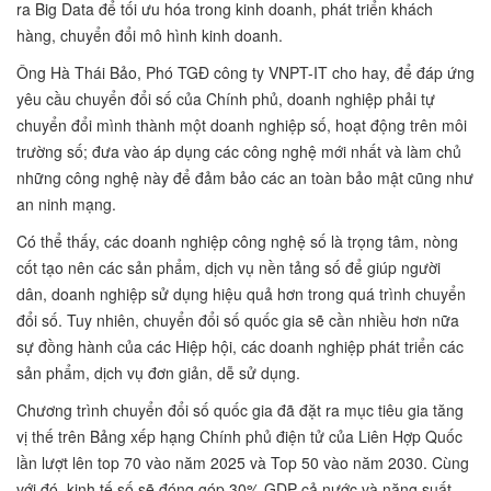
ra Big Data để tối ưu hóa trong kinh doanh, phát triển khách
hàng, chuyển đổi mô hình kinh doanh.
Ông Hà Thái Bảo, Phó TGĐ công ty VNPT-IT cho hay, để đáp ứng
yêu cầu chuyển đổi số của Chính phủ, doanh nghiệp phải tự
chuyển đổi mình thành một doanh nghiệp số, hoạt động trên môi
trường số; đưa vào áp dụng các công nghệ mới nhất và làm chủ
những công nghệ này để đảm bảo các an toàn bảo mật cũng như
an ninh mạng.
Có thể thấy, các doanh nghiệp công nghệ số là trọng tâm, nòng
cốt tạo nên các sản phẩm, dịch vụ nền tảng số để giúp người
dân, doanh nghiệp sử dụng hiệu quả hơn trong quá trình chuyển
đổi số. Tuy nhiên, chuyển đổi số quốc gia sẽ cần nhiều hơn nữa
sự đồng hành của các Hiệp hội, các doanh nghiệp phát triển các
sản phẩm, dịch vụ đơn giản, dễ sử dụng.
Chương trình chuyển đổi số quốc gia đã đặt ra mục tiêu gia tăng
vị thế trên Bảng xếp hạng Chính phủ điện tử của Liên Hợp Quốc
lần lượt lên top 70 vào năm 2025 và Top 50 vào năm 2030. Cùng
với đó, kinh tế số sẽ đóng góp 30% GDP cả nước và năng suất