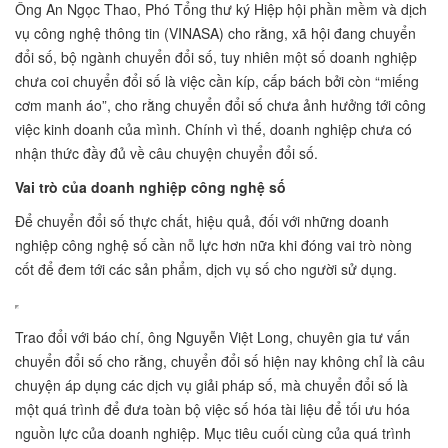
Ông An Ngọc Thao, Phó Tổng thư ký Hiệp hội phần mềm và dịch
vụ công nghệ thông tin (VINASA) cho rằng, xã hội đang chuyển
đổi số, bộ ngành chuyển đổi số, tuy nhiên một số doanh nghiệp
chưa coi chuyển đổi số là việc cần kíp, cấp bách bởi còn “miếng
cơm manh áo”, cho rằng chuyển đổi số chưa ảnh hưởng tới công
việc kinh doanh của mình. Chính vì thế, doanh nghiệp chưa có
nhận thức đầy đủ về câu chuyện chuyển đổi số.
Vai trò của doanh nghiệp công nghệ số
Để chuyển đổi số thực chất, hiệu quả, đối với những doanh
nghiệp công nghệ số cần nỗ lực hơn nữa khi đóng vai trò nòng
cốt để đem tới các sản phẩm, dịch vụ số cho người sử dụng.
Trao đổi với báo chí, ông Nguyễn Việt Long, chuyên gia tư vấn
chuyển đổi số cho rằng, chuyển đổi số hiện nay không chỉ là câu
chuyện áp dụng các dịch vụ giải pháp số, mà chuyển đổi số là
một quá trình để đưa toàn bộ việc số hóa tài liệu để tối ưu hóa
nguồn lực của doanh nghiệp. Mục tiêu cuối cùng của quá trình