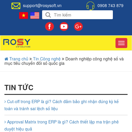
support@rosysoft.vn
0908 743 879
Toggl
navig
Trang chủ
Tin Công nghệ
Doanh nghiệp công nghệ số và
mục tiêu chuyển đổi số quốc gia
TIN TỨC
Cut-off trong ERP là gì? Cách đảm bảo ghi nhận đúng kỳ kế
toán và tránh sai lệch số liệu
Approval Matrix trong ERP là gì? Cách thiết lập ma trận phê
duyệt hiệu quả