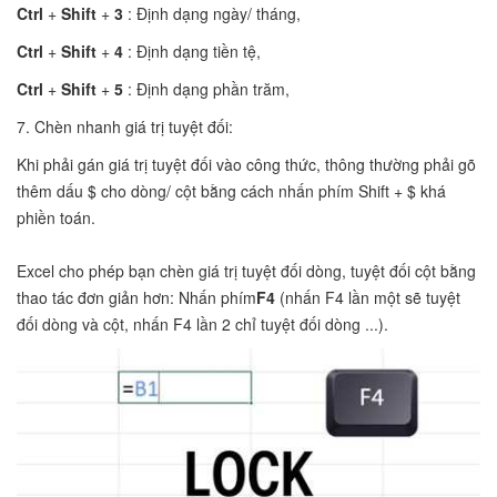
Ctrl
+
Shift
+
3
: Định dạng ngày/ tháng,
Ctrl
+
Shift
+
4
: Định dạng tiền tệ,
Ctrl
+
Shift
+
5
: Định dạng phần trăm,
7. Chèn nhanh giá trị tuyệt đối:
Khi phải gán giá trị tuyệt đối vào công thức, thông thường phải gõ
thêm dấu $ cho dòng/ cột bằng cách nhấn phím Shift + $ khá
phiền toán.
Excel cho phép bạn chèn giá trị tuyệt đối dòng, tuyệt đối cột bằng
thao tác đơn giản hơn: Nhấn phím
F4
(nhấn F4 lần một sẽ tuyệt
đối dòng và cột, nhấn F4 lần 2 chỉ tuyệt đối dòng ...).