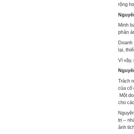
rộng ho
Nguyên
Minh bạ
phản án
Doanh n
lại, th
Vì vậy,
Nguyên
Trách n
của cổ 
Một doa
cho các
Nguyên 
trị – n
ảnh tíc