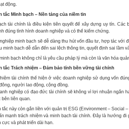
ạt động.
 tắc Minh bạch – Nền tảng của niềm tin
ch tài chính là điều kiện tiên quyết để xây dựng uy tín. Các 
h đúng tình hình doanh nghiệp và có thể kiểm chứng.
ghiệp minh bạch sẽ dễ dàng thu hút vốn đầu tư, hợp tác với 
iếu minh bạch dễ dẫn đến sai lệch thông tin, quyết định sai lầm và
 minh bạch không chỉ là yêu cầu pháp lý mà còn là văn hóa quản 
 tắc Trách nhiệm – Đảm bảo tính bền vững tài chính
hiệm tài chính thể hiện ở việc doanh nghiệp sử dụng vốn đúng 
đông, người lao động, cộng đồng.
nh nghiệp có đạo đức tài chính sẽ không vì lợi nhuận ngắn h
 bên liên quan.
tắc này còn gắn liền với quản trị ESG (Environment – Social – 
hấn mạnh trách nhiệm và minh bạch tài chính. Đây là hướng đi g
h cực và phát triển dài hạn.