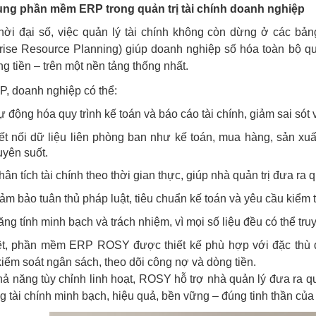
ng phần mềm ERP trong quản trị tài chính doanh nghiệp
thời đại số, việc quản lý tài chính không còn dừng ở các 
rise Resource Planning) giúp doanh nghiệp số hóa toàn bộ quy 
g tiền – trên một nền tảng thống nhất.
, doanh nghiệp có thể:
ự động hóa quy trình kế toán và báo cáo tài chính, giảm sai sót v
ết nối dữ liệu liên phòng ban như kế toán, mua hàng, sản xu
uyên suốt.
hân tích tài chính theo thời gian thực, giúp nhà quản trị đưa ra
ảm bảo tuân thủ pháp luật, tiêu chuẩn kế toán và yêu cầu kiểm 
ăng tính minh bạch và trách nhiệm, vì mọi số liệu đều có thể truy
ệt, phần mềm ERP ROSY được thiết kế phù hợp với đặc thù do
kiểm soát ngân sách, theo dõi công nợ và dòng tiền.
 năng tùy chỉnh linh hoạt, ROSY hỗ trợ nhà quản lý đưa ra q
g tài chính minh bạch, hiệu quả, bền vững – đúng tinh thần của 7