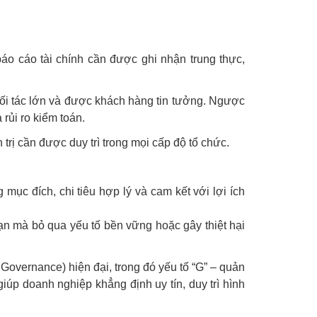
báo cáo tài chính cần được ghi nhận trung thực,
đối tác lớn và được khách hàng tin tưởng. Ngược
 rủi ro kiểm toán.
trị cần được duy trì trong mọi cấp độ tổ chức.
mục đích, chi tiêu hợp lý và cam kết với lợi ích
ạn mà bỏ qua yếu tố bền vững hoặc gây thiệt hại
Governance) hiện đại, trong đó yếu tố “G” – quản
iúp doanh nghiệp khẳng định uy tín, duy trì hình