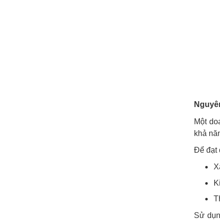
Nguyên
Một doa
khả năn
Để đạt 
X
K
T
Sử dụng