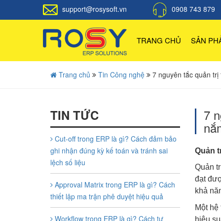
support@rosysoft.vn
0908 743 879
TRANG CHỦ
SẢN P
Trang chủ
Tin Công nghệ
7 nguyên tắc quản trị
7 n
TIN TỨC
nắ
Cut-off trong ERP là gì? Cách đảm bảo
ghi nhận đúng kỳ kế toán và tránh sai
Quản tr
lệch số liệu
Quản tr
đạt đượ
Approval Matrix trong ERP là gì? Cách
khả năn
thiết lập ma trận phê duyệt hiệu quả
Một hệ 
Workflow trong ERP là gì? Cách tự
hiệu su