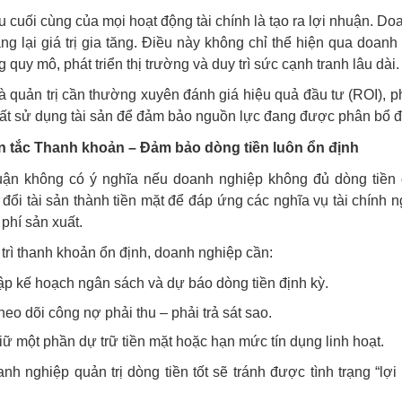
u cuối cùng của mọi hoạt động tài chính là tạo ra lợi nhuận. 
g lại giá trị gia tăng. Điều này không chỉ thể hiện qua doa
 quy mô, phát triển thị trường và duy trì sức cạnh tranh lâu dài.
 quản trị cần thường xuyên đánh giá hiệu quả đầu tư (ROI), phâ
uất sử dụng tài sản để đảm bảo nguồn lực đang được phân bổ 
 tắc Thanh khoản – Đảm bảo dòng tiền luôn ổn định
uận không có ý nghĩa nếu doanh nghiệp không đủ dòng tiền
đổi tài sản thành tiền mặt để đáp ứng các nghĩa vụ tài chính 
 phí sản xuất.
trì thanh khoản ổn định, doanh nghiệp cần:
ập kế hoạch ngân sách và dự báo dòng tiền định kỳ.
heo dõi công nợ phải thu – phải trả sát sao.
iữ một phần dự trữ tiền mặt hoặc hạn mức tín dụng linh hoạt.
nh nghiệp quản trị dòng tiền tốt sẽ tránh được tình trạng “lợi