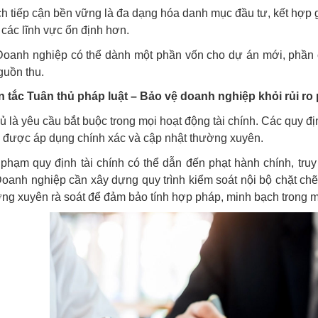
h tiếp cận bền vững là đa dạng hóa danh mục đầu tư, kết hợp g
 các lĩnh vực ổn định hơn.
Doanh nghiệp có thể dành một phần vốn cho dự án mới, phần còn
guồn thu.
 tắc Tuân thủ pháp luật – Bảo vệ doanh nghiệp khỏi rủi ro 
ủ là yêu cầu bắt buộc trong mọi hoạt động tài chính. Các quy địn
 được áp dụng chính xác và cập nhật thường xuyên.
 phạm quy định tài chính có thể dẫn đến phạt hành chính, truy 
oanh nghiệp cần xây dựng quy trình kiểm soát nội bộ chặt chẽ, 
ng xuyên rà soát để đảm bảo tính hợp pháp, minh bạch trong mọ