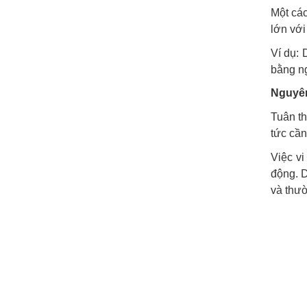
Một các
lớn với
Ví dụ: 
bằng n
Nguyên
Tuân th
tức cần
Việc vi
động. D
và thườ