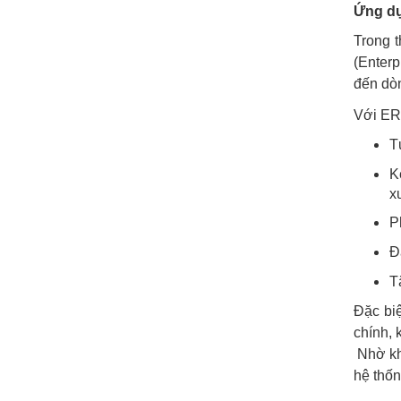
Ứng dụ
Trong 
(Enterp
đến dòn
Với ERP
T
K
x
P
Đ
T
Đặc bi
chính, 
Nhờ khả
hệ thốn