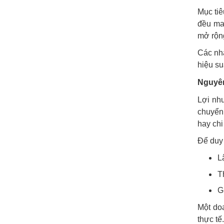
Mục tiê
đều man
mở rộng
Các nhà
hiệu s
Nguyên
Lợi nh
chuyển 
hay chi
Để duy 
L
T
G
Một doa
thực tế.