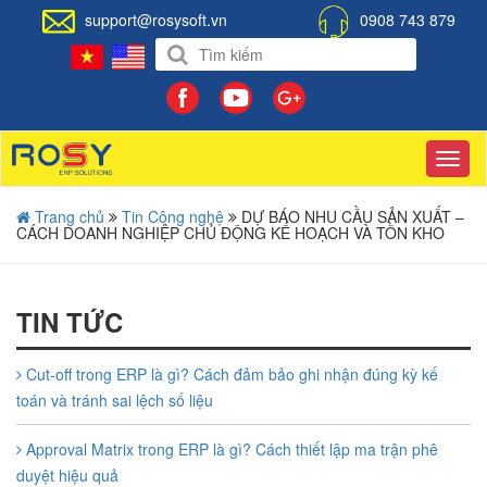
support@rosysoft.vn
0908 743 879
Toggl
navig
Trang chủ
Tin Công nghệ
DỰ BÁO NHU CẦU SẢN XUẤT –
CÁCH DOANH NGHIỆP CHỦ ĐỘNG KẾ HOẠCH VÀ TỒN KHO
TIN TỨC
Cut-off trong ERP là gì? Cách đảm bảo ghi nhận đúng kỳ kế
toán và tránh sai lệch số liệu
Approval Matrix trong ERP là gì? Cách thiết lập ma trận phê
duyệt hiệu quả